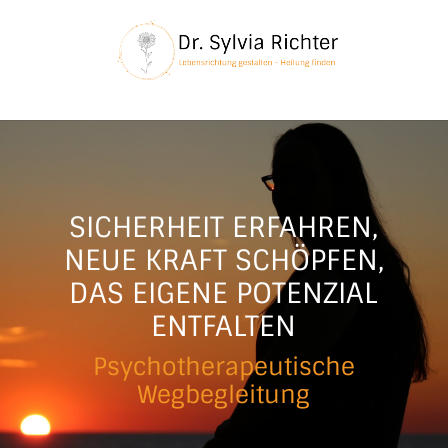
SICHERHEIT ERFAHREN,
NEUE KRAFT SCHÖPFEN,
DAS EIGENE POTENZIAL
ENTFALTEN
Psychotherapeutische
Wegbegleitung